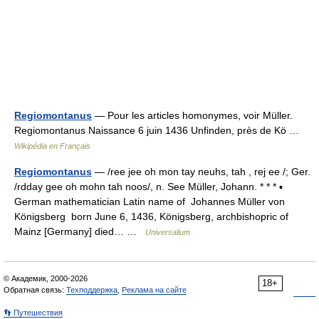
Regiomontanus
— Pour les articles homonymes, voir Müller.
Regiomontanus Naissance 6 juin 1436 Unfinden, près de Kö …
Wikipédia en Français
Regiomontanus
— /ree jee oh mon tay neuhs, tah , rej ee /; Ger.
/rdday gee oh mohn tah noos/, n. See Müller, Johann. * * * ▪
German mathematician Latin name of Johannes Müller von
Königsberg born June 6, 1436, Königsberg, archbishopric of
Mainz [Germany] died… …
Universalium
© Академик, 2000-2026
18+
Обратная связь:
Техподдержка
,
Реклама на сайте
👣 Путешествия