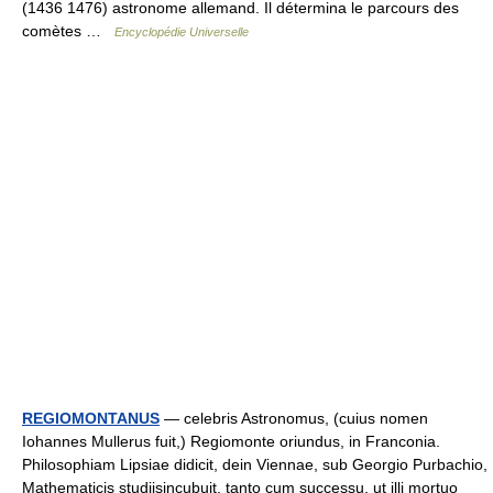
(1436 1476) astronome allemand. Il détermina le parcours des
comètes …
Encyclopédie Universelle
REGIOMONTANUS
— celebris Astronomus, (cuius nomen
Iohannes Mullerus fuit,) Regiomonte oriundus, in Franconia.
Philosophiam Lipsiae didicit, dein Viennae, sub Georgio Purbachio,
Mathematicis studiisincubuit, tanto cum successu, ut illi mortuo