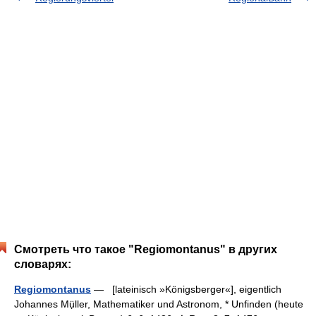
Смотреть что такое "Regiomontanus" в других
словарях:
Regiomontanus
— [lateinisch »Königsberger«], eigentlich
Johannes Mụ̈ller, Mathematiker und Astronom, * Unfinden (heute