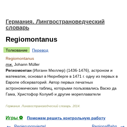
Германия. Лингвострановедческий
словарь
Regiomontanus
Толкование
Перевод
Regiomontanus
тж.
Johann Müller
Региомонтан
(Иоганн Мюллер) (1436-1476), астроном и
математик, основал в Нюрнберге в 1471 г. одну из первых в
Европе обсерваторий. Автор первых печатных
астрономических таблиц, которыми пользовались Васко да
Гама, Христофор Колумб и другие мореплаватели
Германия. Лингвострановедческий словарь
.
2014
.
Игры ⚽
Поможем решить контрольную работу
Regierungsviertel
RegionalBahn