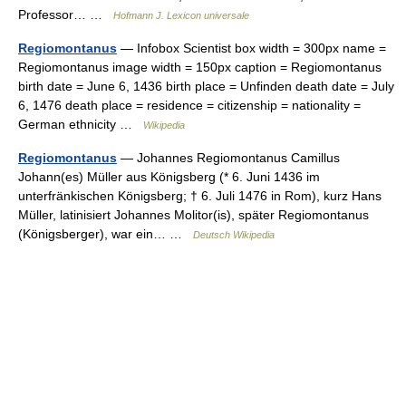
Professor… …
Hofmann J. Lexicon universale
Regiomontanus
— Infobox Scientist box width = 300px name =
Regiomontanus image width = 150px caption = Regiomontanus
birth date = June 6, 1436 birth place = Unfinden death date = July
6, 1476 death place = residence = citizenship = nationality =
German ethnicity …
Wikipedia
Regiomontanus
— Johannes Regiomontanus Camillus
Johann(es) Müller aus Königsberg (* 6. Juni 1436 im
unterfränkischen Königsberg; † 6. Juli 1476 in Rom), kurz Hans
Müller, latinisiert Johannes Molitor(is), später Regiomontanus
(Königsberger), war ein… …
Deutsch Wikipedia