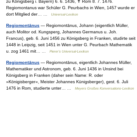
zu Königsberg i. Bayern) 6. 6. 1436, ✝ Rom 8. 7. 1476.
Regiomontanus war Schüler G. Peurbachs in Wien, 1457 wurde er
dort Mitglied der… …
Universal-Lexikon
Regiomontānus
— Regiomontānus, Johann (eigentlich Müller,
auch Molitor od. Kungsperg, Johannes Germanus u. Joh.
Francus), geb. 6. Juni 1456 zu Königsberg in Franken, studirte seit
1448 in Leipzig, seit 1451 in Wien unter G. Peurbach Mathematik
u. zog 1461 mit… …
Pierer's Universal-Lexikon
Regiomontānus
— Regiomontānus, eigentlich Johannes Müller,
Mathematiker und Astronom, geb. 6. Juni 1436 in Unsind bei
Königsberg in Franken (daher sein Name: R. oder
»Königisberger«, Meister Johannes Künigsberger), gest. 6. Juli
1476 in Rom, studierte unter… …
Meyers Großes Konversations-Lexikon